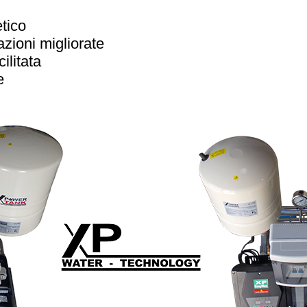
etico
zioni migliorate
ilitata
e